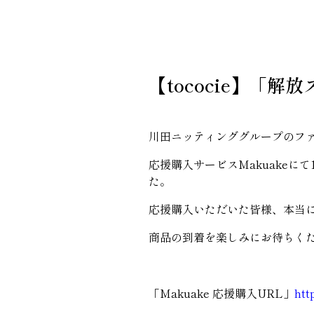
【tococie】「解放ス
川田ニッティンググループのファクト
応援購入サービスMakuakeに
た。
応援購入いただいた皆様、本当
商品の到着を楽しみにお待ちく
「Makuake 応援購入URL」
htt