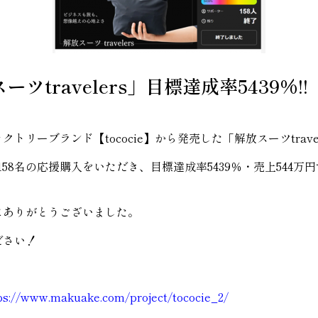
ーツtravelers」目標達成率5439%!!
リーブランド【tococie】から発売した「解放スーツtravel
て158名の応援購入をいただき、目標達成率5439％・売上544
にありがとうございました。
ださい！
ps://www.makuake.com/project/tococie_2/