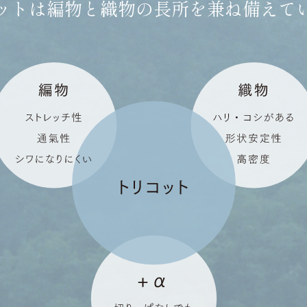
ットは編物と織物の長所を
兼ね備えて