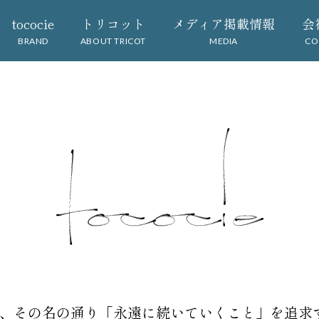
tococie
トリコット
メディア掲載情報
会
BRAND
ABOUT TRICOT
MEDIA
CO
e」、その名の通り
「永遠に続いていくこと」
を追求