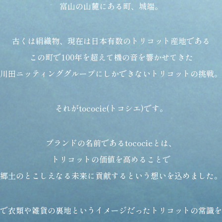
富山の山麓にある町、城端。
古くは絹織物、現在は日本有数のトリコット産地である
この町で100年を超えて機の音を響かせてきた
川田ニッティンググループにしかできないトリコットの挑戦。
それがtococie(トコシエ)です。
ブランドの名前であるtococieとは、
トリコットの価値を高めることで
郷土のとこしえなる未来に貢献するという想いを込めました。
で衣類や雑貨の裏地というイメージだった
トリコットの常識を